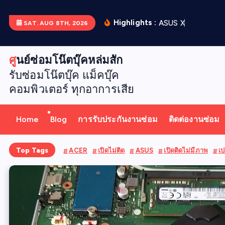
S
k
Highlights :
A
S
U
S
X
5
1
2
D
เ
ป
ล
SAT. AUG 8TH, 2026
i
p
ศูนย์ซ่อมโน๊ตบุ๊คหล่มสัก
t
รับซ่อมโน๊ตบุ๊ค แม็คบุ๊ค
o
คอมพิวเตอร์ ทุกอาการเสีย
c
o
n
Home
Blog
การรับประกันงานซ่อม
ติดต่องานซ่อม
t
e
Top Tags
ACER
เปิดไม่ติด
ASUS
เปิดติดไม่มีภาพ
เป
n
t