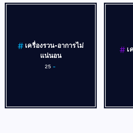
เปลี่ยนชิพ
เป
75