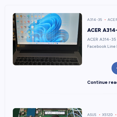
A314-35
ACE
ACER A314-
ACER A314-35 ภ
Facebook Line 
Continue rea
ASUS
X512D