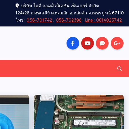
บริษัท ไอที คอมมิวนิเคชั่น เซ็นเตอร์ จำกัด
124/26 ถ.คชเสนีย์ ต.หล่มสัก อ.หล่มสัก จ.เพชรบูรณ์ 67110
โทร :
056-701742
,
056-702396
:
Line : 0814825742