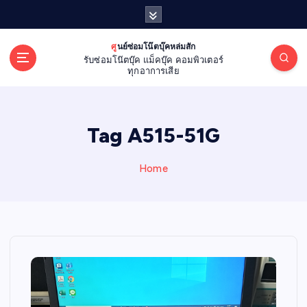
S
k
i
ศูนย์ซ่อมโน๊ตบุ๊คหล่มสัก
p
รับซ่อมโน๊ตบุ๊ค แม็คบุ๊ค คอมพิวเตอร์
t
ทุกอาการเสีย
o
c
o
Tag A515-51G
n
t
e
Home
n
t