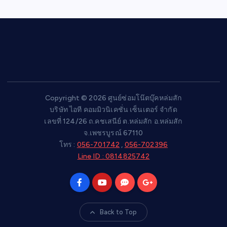
Copyright © 2026 ศูนย์ซ่อมโน๊ตบุ๊คหล่มสัก
บริษัท ไอที คอมมิวนิเคชั่น เซ็นเตอร์ จำกัด
เลขที่ 124/26 ถ.คชเสนีย์ ต.หล่มสัก อ.หล่มสัก
จ.เพชรบูรณ์ 67110
โทร :
056-701742
,
056-702396
Line ID : 0814825742
Back to Top