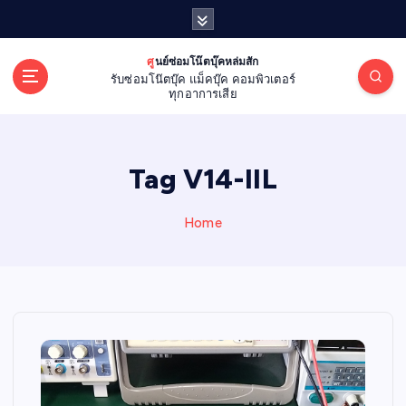
S
k
i
ศูนย์ซ่อมโน๊ตบุ๊คหล่มสัก
p
รับซ่อมโน๊ตบุ๊ค แม็คบุ๊ค คอมพิวเตอร์
t
ทุกอาการเสีย
o
c
o
Tag V14-IIL
n
t
e
Home
n
t