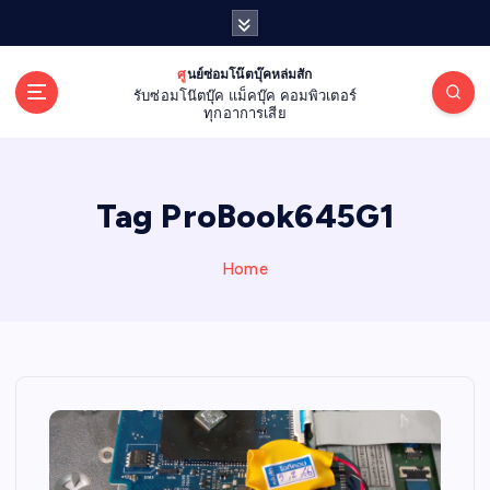
S
k
i
ศูนย์ซ่อมโน๊ตบุ๊คหล่มสัก
p
รับซ่อมโน๊ตบุ๊ค แม็คบุ๊ค คอมพิวเตอร์
t
ทุกอาการเสีย
o
c
o
Tag ProBook645G1
n
t
e
Home
n
t