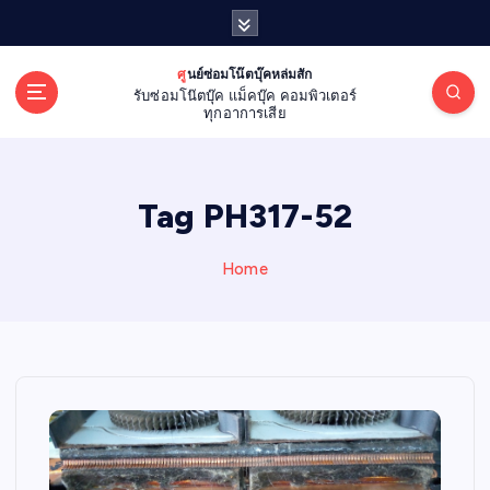
S
k
i
ศูนย์ซ่อมโน๊ตบุ๊คหล่มสัก
p
รับซ่อมโน๊ตบุ๊ค แม็คบุ๊ค คอมพิวเตอร์
t
ทุกอาการเสีย
o
c
o
Tag PH317-52
n
t
e
Home
n
t