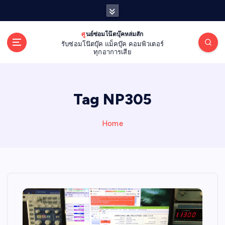
S
k
i
ศูนย์ซ่อมโน๊ตบุ๊คหล่มสัก
p
รับซ่อมโน๊ตบุ๊ค แม็คบุ๊ค คอมพิวเตอร์
t
ทุกอาการเสีย
o
c
o
Tag NP305
n
t
e
Home
n
t