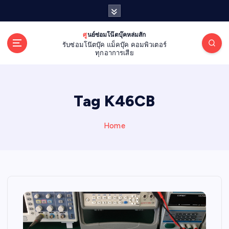
S
k
i
ศูนย์ซ่อมโน๊ตบุ๊คหล่มสัก
p
รับซ่อมโน๊ตบุ๊ค แม็คบุ๊ค คอมพิวเตอร์
t
ทุกอาการเสีย
o
c
o
Tag K46CB
n
t
e
Home
n
t