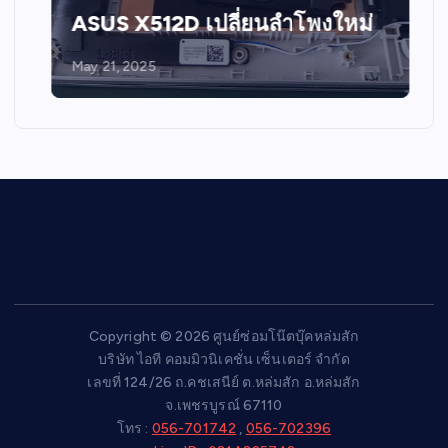
ASUS X512D เปลี่ยนลำโพงใหม่
May 21, 2025
Copyright © 2026 ศูนย์ซ่อมโน๊ตบุ๊คหล่มสัก
บริษัท ไอที คอมมิวนิเคชั่น เซ็นเตอร์ จำกัด
เลขที่ 124/26 ถ.คชเสนีย์ ต.หล่มสัก อ.หล่มสัก
จ.เพชรบูรณ์ 67110
โทร :
056-701742
,
056-702396