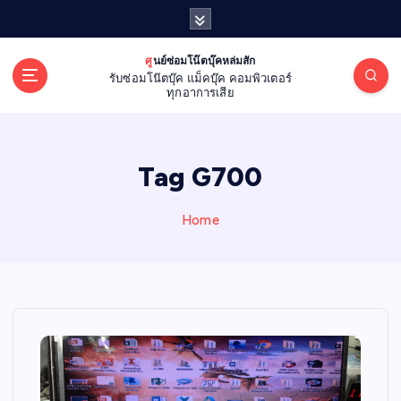
S
k
i
ศูนย์ซ่อมโน๊ตบุ๊คหล่มสัก
p
รับซ่อมโน๊ตบุ๊ค แม็คบุ๊ค คอมพิวเตอร์
t
ทุกอาการเสีย
o
c
o
Tag G700
n
t
e
Home
n
t