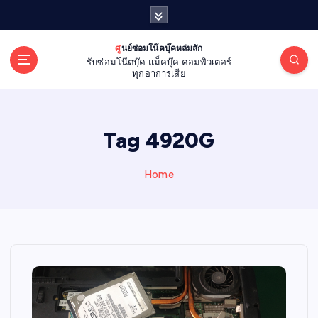
S
k
i
ศูนย์ซ่อมโน๊ตบุ๊คหล่มสัก
p
รับซ่อมโน๊ตบุ๊ค แม็คบุ๊ค คอมพิวเตอร์
t
ทุกอาการเสีย
o
c
o
Tag 4920G
n
t
e
Home
n
t