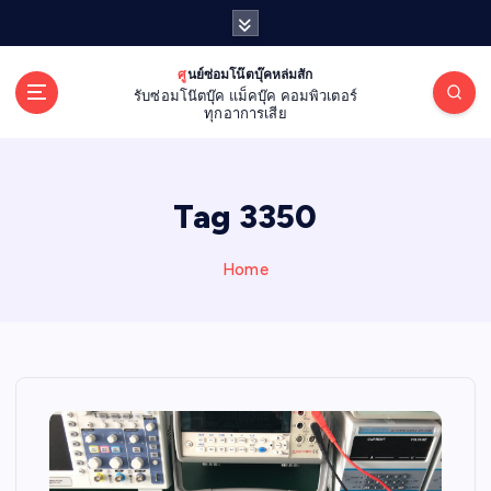
S
k
i
ศูนย์ซ่อมโน๊ตบุ๊คหล่มสัก
p
รับซ่อมโน๊ตบุ๊ค แม็คบุ๊ค คอมพิวเตอร์
t
ทุกอาการเสีย
o
c
o
Tag 3350
n
t
e
Home
n
t