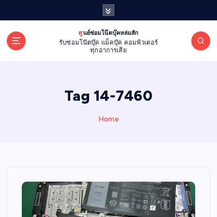
S
k
i
ศูนย์ซ่อมโน๊ตบุ๊คหล่มสัก
p
รับซ่อมโน๊ตบุ๊ค แม็คบุ๊ค คอมพิวเตอร์
t
ทุกอาการเสีย
o
c
o
Tag 14-7460
n
t
e
Home
n
t