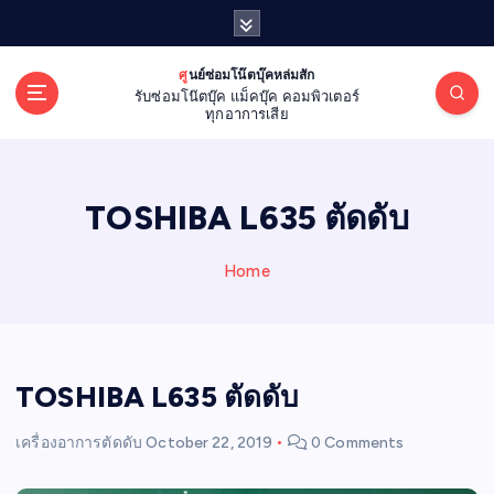
S
k
i
ศูนย์ซ่อมโน๊ตบุ๊คหล่มสัก
p
รับซ่อมโน๊ตบุ๊ค แม็คบุ๊ค คอมพิวเตอร์
t
ทุกอาการเสีย
o
c
o
TOSHIBA L635 ตัดดับ
n
t
e
Home
n
t
TOSHIBA L635 ตัดดับ
เครื่องอาการตัดดับ
October 22, 2019
0 Comments