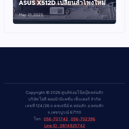
ASUS X512D เปลี่ยนลำโพงใหม่
May 21, 2025
Copyright © 2026 ศูนย์ซ่อมโน๊ตบุ๊คหล่มสัก
บริษัท ไอที คอมมิวนิเคชั่น เซ็นเตอร์ จำกัด
เลขที่ 124/26 ถ.คชเสนีย์ ต.หล่มสัก อ.หล่มสัก
จ.เพชรบูรณ์ 67110
โทร :
056-701742
,
056-702396
Line ID : 0814825742