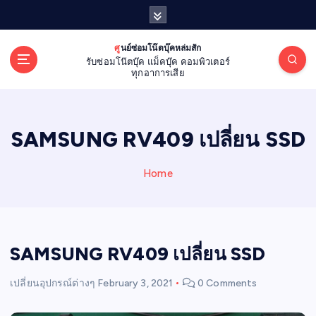
S
k
i
ศูนย์ซ่อมโน๊ตบุ๊คหล่มสัก
p
รับซ่อมโน๊ตบุ๊ค แม็คบุ๊ค คอมพิวเตอร์
t
ทุกอาการเสีย
o
c
o
SAMSUNG RV409 เปลี่ยน SSD
n
t
e
Home
n
t
SAMSUNG RV409 เปลี่ยน SSD
เปลี่ยนอุปกรณ์ต่างๆ
February 3, 2021
0 Comments