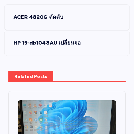
P
ACER 4820G ตัดดับ
o
s
HP 15-db1048AU เปลี่ยนจอ
t
n
Related Posts
a
v
i
g