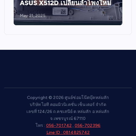
ASUS X512D เปลี่ยนลำโพงใหม่
May 21, 2025
Copyright © 2026 ศูนย์ซ่อมโน๊ตบุ๊คหล่มสัก
บริษัท ไอที คอมมิวนิเคชั่น เซ็นเตอร์ จำกัด
เลขที่ 124/26 ถ.คชเสนีย์ ต.หล่มสัก อ.หล่มสัก
จ.เพชรบูรณ์ 67110
โทร :
056-701742
,
056-702396
Line ID : 0814825742