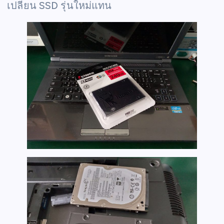
เปลี่ยน SSD รุ่นใหม่แทน