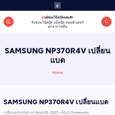
S
k
i
ศูนย์ซ่อมโน๊ตบุ๊คหล่มสัก
p
รับซ่อมโน๊ตบุ๊ค แม็คบุ๊ค คอมพิวเตอร์
t
ทุกอาการเสีย
o
c
o
SAMSUNG NP370R4V เปลี่ยน
n
t
แบต
e
n
Home
t
SAMSUNG NP370R4V เปลี่ยนแบต
เปลี่ยนอุปกรณ์ต่างๆ
April 22, 2022
0 Comments