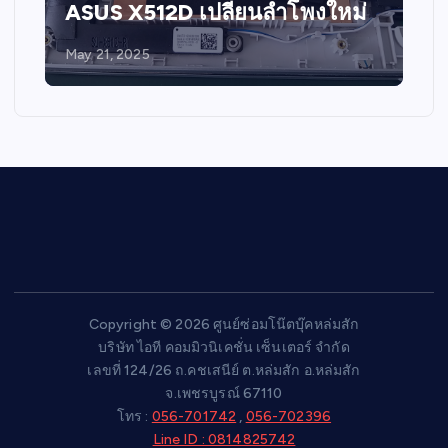
ASUS X512D เปลี่ยนลำโพงใหม่
May 21, 2025
Copyright © 2026 ศูนย์ซ่อมโน๊ตบุ๊คหล่มสัก
บริษัท ไอที คอมมิวนิเคชั่น เซ็นเตอร์ จำกัด
เลขที่ 124/26 ถ.คชเสนีย์ ต.หล่มสัก อ.หล่มสัก
จ.เพชรบูรณ์ 67110
โทร :
056-701742
,
056-702396
Line ID : 0814825742