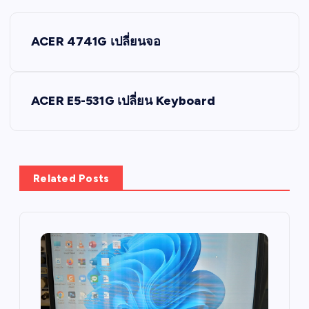
P
ACER 4741G เปลี่ยนจอ
o
s
ACER E5-531G เปลี่ยน Keyboard
t
n
Related Posts
a
v
i
g