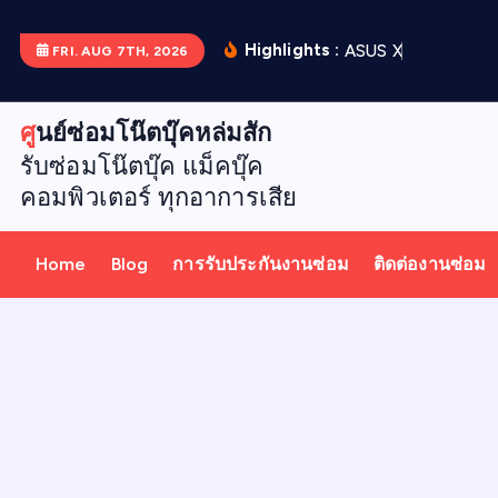
S
k
Highlights :
A
S
U
S
X
5
1
2
D
เ
ป
ล
ย
น
FRI. AUG 7TH, 2026
i
p
ศูนย์ซ่อมโน๊ตบุ๊คหล่มสัก
t
รับซ่อมโน๊ตบุ๊ค แม็คบุ๊ค
o
คอมพิวเตอร์ ทุกอาการเสีย
c
o
n
Home
Blog
การรับประกันงานซ่อม
ติดต่องานซ่อม
t
e
n
t