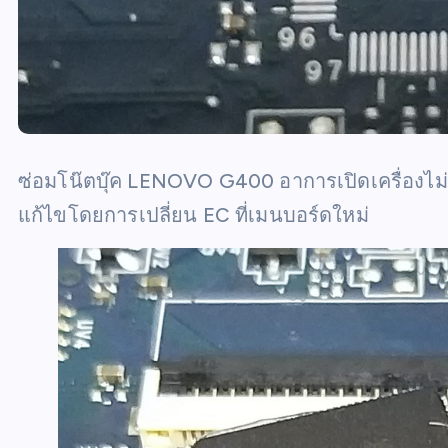
ซ่อมโน๊ตบุ๊ค LENOVO G400 อาการเปิดเครื่องไม่ติด
แก้ไขโดยการเปลี่ยน EC ที่เมนบอร์ดใหม่