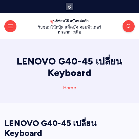
S
k
i
ศูนย์ซ่อมโน๊ตบุ๊คหล่มสัก
p
รับซ่อมโน๊ตบุ๊ค แม็คบุ๊ค คอมพิวเตอร์
t
ทุกอาการเสีย
o
c
o
LENOVO G40-45 เปลี่ยน
n
t
Keyboard
e
n
Home
t
LENOVO G40-45 เปลี่ยน
Keyboard