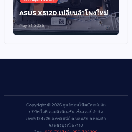
ASUS X512D เปลี่ยนลำโพงใหม่
May 21, 2025
Copyright © 2026 ศูนย์ซ่อมโน๊ตบุ๊คหล่มสัก
บริษัท ไอที คอมมิวนิเคชั่น เซ็นเตอร์ จำกัด
เลขที่ 124/26 ถ.คชเสนีย์ ต.หล่มสัก อ.หล่มสัก
จ.เพชรบูรณ์ 67110