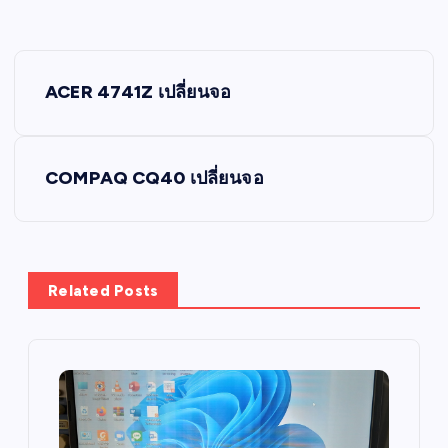
P
ACER 4741Z เปลี่ยนจอ
o
s
COMPAQ CQ40 เปลี่ยนจอ
t
n
Related Posts
a
v
i