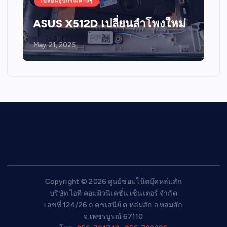
เปลี่ยนอุปกรณ์ต่างๆ
ASUS X512D เปลี่ยนลำโพงใหม่
May 21, 2025
Copyright © 2026 ศูนย์ซ่อมโน๊ตบุ๊คหล่มสัก
บริษัท ไอที คอมมิวนิเคชั่น เซ็นเตอร์ จำกัด
เลขที่ 124/26 ถ.คชเสนีย์ ต.หล่มสัก อ.หล่มสัก
จ.เพชรบูรณ์ 67110