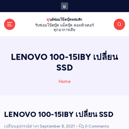
S
k
i
ศูนย์ซ่อมโน๊ตบุ๊คหล่มสัก
p
รับซ่อมโน๊ตบุ๊ค แม็คบุ๊ค คอมพิวเตอร์
t
ทุกอาการเสีย
o
c
o
LENOVO 100-15IBY เปลี่ยน
n
t
SSD
e
n
Home
t
LENOVO 100-15IBY เปลี่ยน SSD
เปลี่ยนอุปกรณ์ต่างๆ
September 8, 2021
0 Comments