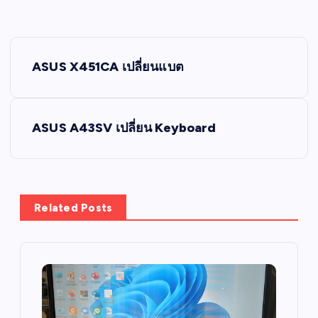
P
ASUS X451CA เปลี่ยนแบต
o
s
ASUS A43SV เปลี่ยน Keyboard
t
n
Related Posts
a
v
i