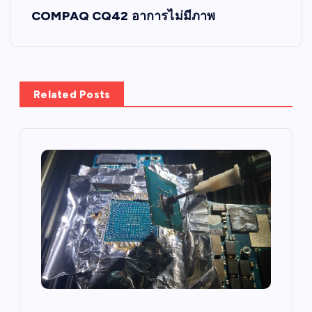
s
COMPAQ CQ42 อาการไม่มีภาพ
t
n
Related Posts
a
v
i
g
a
t