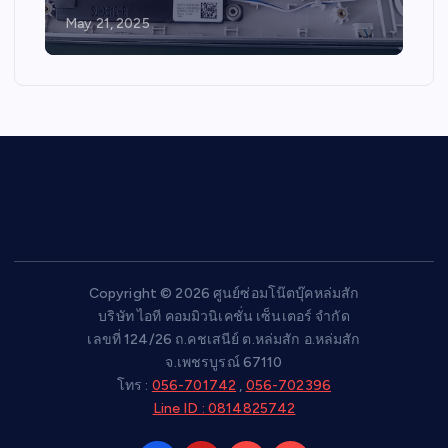
May 21, 2025
Copyright © 2026 ศูนย์ซ่อมโน๊ตบุ๊คหล่มสัก
บริษัท ไอที คอมมิวนิเคชั่น เซ็นเตอร์ จำกัด
เลขที่ 124/26 ถ.คชเสนีย์ ต.หล่มสัก อ.หล่มสัก
จ.เพชรบูรณ์ 67110
โทร :
056-701742
,
056-702396
Line ID : 0814825742