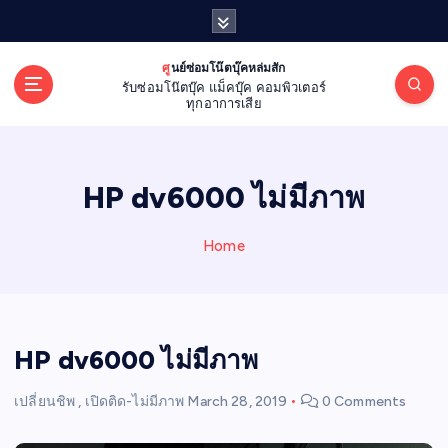
S
k
i
ศูนย์ซ่อมโน๊ตบุ๊คหล่มสัก
p
รับซ่อมโน๊ตบุ๊ค แม็คบุ๊ค คอมพิวเตอร์
t
ทุกอาการเสีย
o
c
o
HP dv6000 ไม่มีภาพ
n
t
e
Home
n
t
HP dv6000 ไม่มีภาพ
เปลี่ยนชิพ
,
เปิดติด-ไม่มีภาพ
March 28, 2019
0 Comments