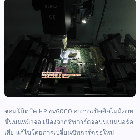
ซ่อมโน๊ตบุ๊ค HP dv6000 อาการเปิดติดไม่มีภาพ
ขึ้นบนหน้าจอ เนื่องจากชิพการ์ดจอบนเมนบอร์ด
เสีย แก้ไขโดยการเปลี่ยนชิพการ์ดจอใหม่