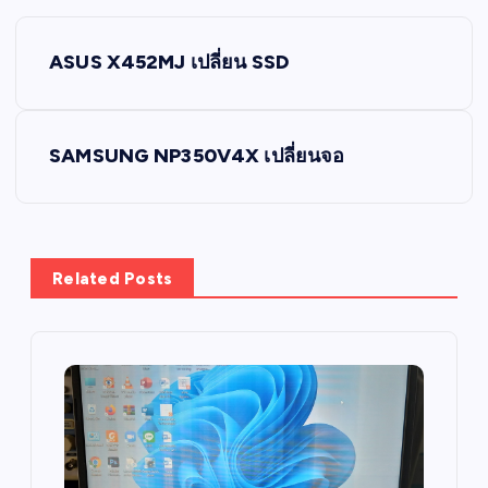
P
ASUS X452MJ เปลี่ยน SSD
o
s
SAMSUNG NP350V4X เปลี่ยนจอ
t
n
Related Posts
a
v
i
g