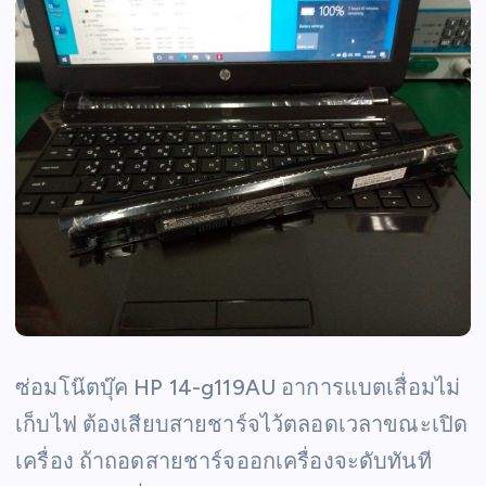
ซ่อมโน๊ตบุ๊ค HP 14-g119AU อาการแบตเสื่อมไม่
เก็บไฟ ต้องเสียบสายชาร์จไว้ตลอดเวลาขณะเปิด
เครื่อง ถ้าถอดสายชาร์จออกเครื่องจะดับทันที