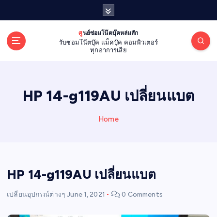
S
k
i
ศูนย์ซ่อมโน๊ตบุ๊คหล่มสัก
p
รับซ่อมโน๊ตบุ๊ค แม็คบุ๊ค คอมพิวเตอร์
t
ทุกอาการเสีย
o
c
o
HP 14-g119AU เปลี่ยนแบต
n
t
e
Home
n
t
HP 14-g119AU เปลี่ยนแบต
เปลี่ยนอุปกรณ์ต่างๆ
June 1, 2021
0 Comments