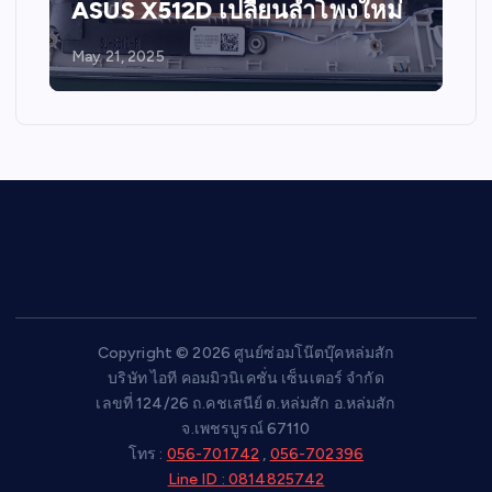
ASUS X512D เปลี่ยนลำโพงใหม่
May 21, 2025
Copyright © 2026 ศูนย์ซ่อมโน๊ตบุ๊คหล่มสัก
บริษัท ไอที คอมมิวนิเคชั่น เซ็นเตอร์ จำกัด
เลขที่ 124/26 ถ.คชเสนีย์ ต.หล่มสัก อ.หล่มสัก
จ.เพชรบูรณ์ 67110
โทร :
056-701742
,
056-702396
Line ID : 0814825742