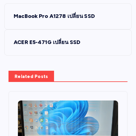
P
MacBook Pro A1278 เปลี่ยน SSD
o
s
ACER E5-471G เปลี่ยน SSD
t
n
Related Posts
a
v
i
g