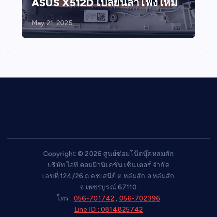
ASUS X512D เปลี่ยนลำโพงใหม่
May 21, 2025
Copyright © 2026 ศูนย์ซ่อมโน๊ตบุ๊คหล่มสัก
บริษัท ไอที คอมมิวนิเคชั่น เซ็นเตอร์ จำกัด
เลขที่ 124/26 ถ.คชเสนีย์ ต.หล่มสัก อ.หล่มสัก
จ.เพชรบูรณ์ 67110
โทร :
056-701742
,
056-702396
Line ID : 0814825742