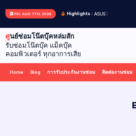
S
k
Highlights :
A
S
U
S
X
5
1
2
D
เ
ป
ล
FRI. AUG 7TH, 2026
i
p
ศูนย์ซ่อมโน๊ตบุ๊คหล่มสัก
t
รับซ่อมโน๊ตบุ๊ค แม็คบุ๊ค
o
คอมพิวเตอร์ ทุกอาการเสีย
c
o
n
Home
Blog
การรับประกันงานซ่อม
ติดต่องานซ่อม
t
e
n
t