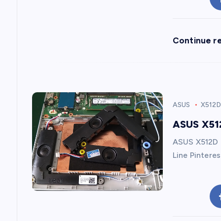
g
a
Continue r
t
i
ASUS
X512
o
ASUS X512
n
ASUS X512D เ
Line Pintere