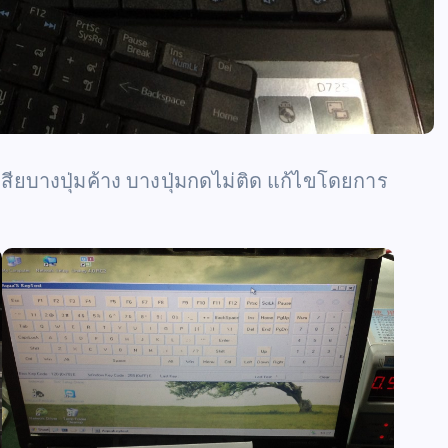
ียบางปุ่มค้าง บางปุ่มกดไม่ติด แก้ไขโดยการ