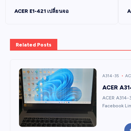
P
ACER E1-421 เปลี่ยนจอ
A
o
s
Related Posts
t
n
A314-35
AC
a
ACER A31
ACER A314-35
v
Facebook Lin
i