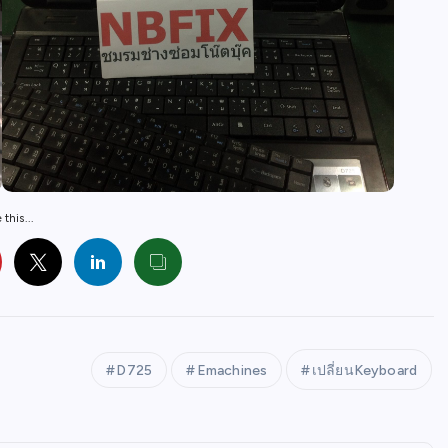
this...
D725
Emachines
เปลี่ยนKeyboard