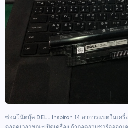
ซ่อมโน๊ตบุ๊ค DELL Inspiron 14 อาการแบตในเครื่อ
ตลอดเวลาขณะเปิดเครื่อง ถ้าถอดสายชาร์จออกเคร