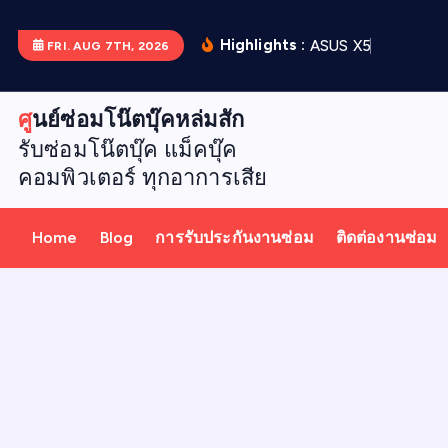
S
k
Highlights :
A
S
U
S
X
5
1
2
D
เ
ป
ล
ย
น
FRI. AUG 7TH, 2026
i
p
ศูนย์ซ่อมโน๊ตบุ๊คหล่มสัก
t
รับซ่อมโน๊ตบุ๊ค แม็คบุ๊ค
o
คอมพิวเตอร์ ทุกอาการเสีย
c
o
n
Home
Blog
การรับประกันงานซ่อม
ติดต่องานซ่อม
t
e
n
t