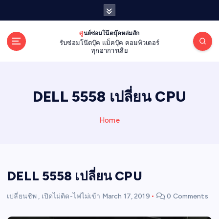
S
k
i
ศูนย์ซ่อมโน๊ตบุ๊คหล่มสัก
p
รับซ่อมโน๊ตบุ๊ค แม็คบุ๊ค คอมพิวเตอร์
t
ทุกอาการเสีย
o
c
o
DELL 5558 เปลี่ยน CPU
n
t
e
Home
n
t
DELL 5558 เปลี่ยน CPU
เปลี่ยนชิพ
,
เปิดไม่ติด-ไฟไม่เข้า
March 17, 2019
0 Comments