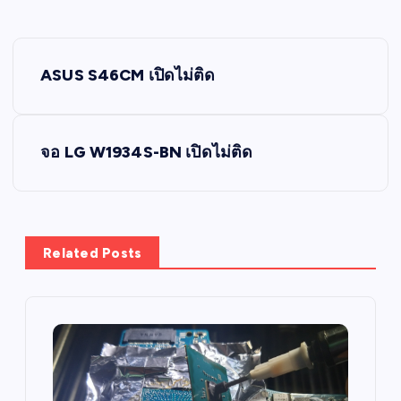
P
ASUS S46CM เปิดไม่ติด
o
s
จอ LG W1934S-BN เปิดไม่ติด
t
n
Related Posts
a
v
i