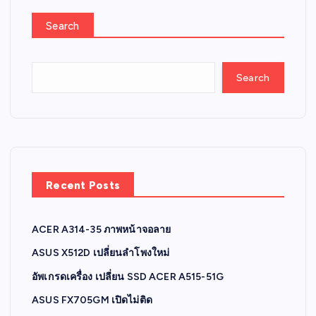
o
s
Search
t
Search
s
p
a
Recent Posts
g
ACER A314-35 ภาพหน้าจอลาย
i
ASUS X512D เปลี่ยนลำโพงใหม่
n
อัพเกรดเครื่อง เปลี่ยน SSD ACER A515-51G
a
ASUS FX705GM เปิดไม่ติด