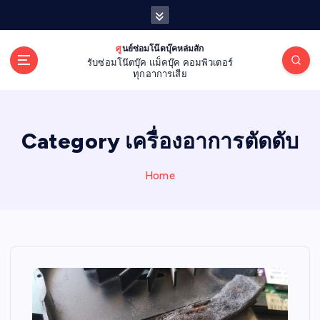
S
k
i
ศูนย์ซ่อมโน๊ตบุ๊คหล่มสัก
p
รับซ่อมโน๊ตบุ๊ค แม็คบุ๊ค คอมพิวเตอร์
t
ทุกอาการเสีย
o
c
o
Category เครื่องอาการตัดดับ
n
t
e
Home
n
t