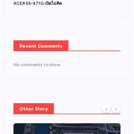
ACER E5-471G เปิดไม่ติด
t
i
o
Recent Comments
n
No comments to show.
Other Story