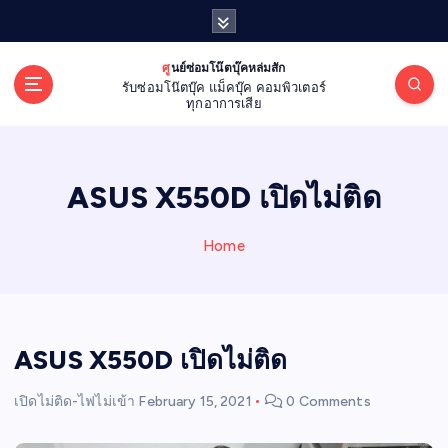
S
k
i
ศูนย์ซ่อมโน๊ตบุ๊คหล่มสัก
p
รับซ่อมโน๊ตบุ๊ค แม็คบุ๊ค คอมพิวเตอร์
t
ทุกอาการเสีย
o
c
o
ASUS X550D เปิดไม่ติด
n
t
e
Home
n
t
ASUS X550D เปิดไม่ติด
เปิดไม่ติด-ไฟไม่เข้า
February 15, 2021
0 Comments