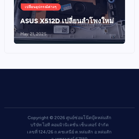
เปลี่ยนอุปกรณ์ต่างๆ
ASUS X512D เปลี่ยนลำโพงใหม่
May 21, 2025
Copyright © 2026 ศูนย์ซ่อมโน๊ตบุ๊คหล่มสัก
บริษัท ไอที คอมมิวนิเคชั่น เซ็นเตอร์ จำกัด
เลขที่ 124/26 ถ.คชเสนีย์ ต.หล่มสัก อ.หล่มสัก