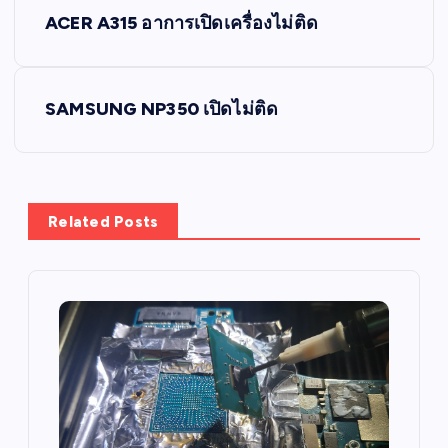
P
ACER A315 อาการเปิดเครื่องไม่ติด
o
s
SAMSUNG NP350 เปิดไม่ติด
t
n
Related Posts
a
v
i
g
a