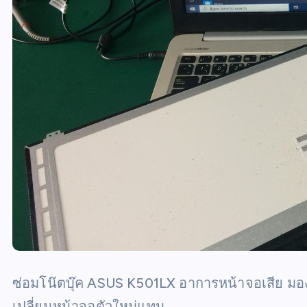
ซ่อมโน๊ตบุ๊ค ASUS K501LX อาการหน้าจอเสีย มอง
เปลี่ยนหน้าจอตัวใหม่แทน