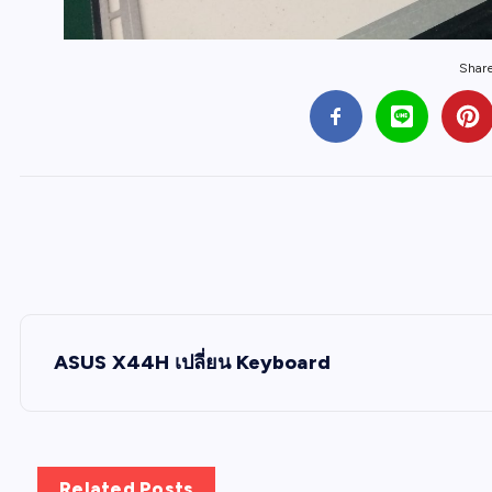
Share 
P
ASUS X44H เปลี่ยน Keyboard
o
s
Related Posts