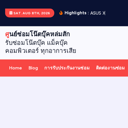
S
k
Highlights :
A
S
U
S
X
5
1
2
D
เ
ป
ล
ย
SAT. AUG 8TH, 2026
i
p
ศูนย์ซ่อมโน๊ตบุ๊คหล่มสัก
t
รับซ่อมโน๊ตบุ๊ค แม็คบุ๊ค
o
คอมพิวเตอร์ ทุกอาการเสีย
c
o
n
Home
Blog
การรับประกันงานซ่อม
ติดต่องานซ่อม
t
e
n
t