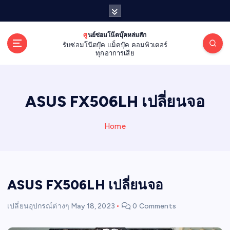
S
k
i
ศูนย์ซ่อมโน๊ตบุ๊คหล่มสัก
p
รับซ่อมโน๊ตบุ๊ค แม็คบุ๊ค คอมพิวเตอร์
t
ทุกอาการเสีย
o
c
o
ASUS FX506LH เปลี่ยนจอ
n
t
e
Home
n
t
ASUS FX506LH เปลี่ยนจอ
เปลี่ยนอุปกรณ์ต่างๆ
May 18, 2023
0 Comments