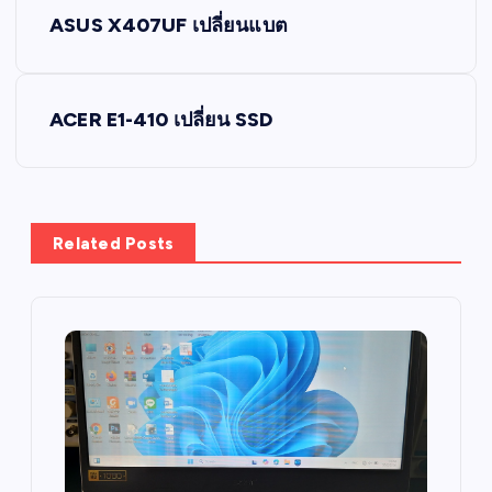
P
ASUS X407UF เปลี่ยนแบต
o
s
ACER E1-410 เปลี่ยน SSD
t
n
Related Posts
a
v
i
g
a