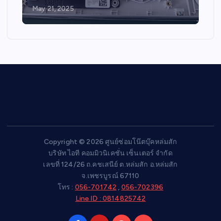
May 21, 2025
Copyright © 2026 ศูนย์ซ่อมโน๊ตบุ๊คหล่มสัก
บริษัท ไอที คอมมิวนิเคชั่น เซ็นเตอร์ จำกัด
เลขที่ 124/26 ถ.คชเสนีย์ ต.หล่มสัก อ.หล่มสัก
จ.เพชรบูรณ์ 67110
โทร :
056-701742
,
056-702396
Line ID : 0814825742