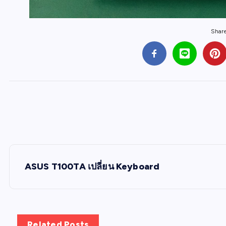
Share 
P
ASUS T100TA เปลี่ยน Keyboard
o
s
Related Posts