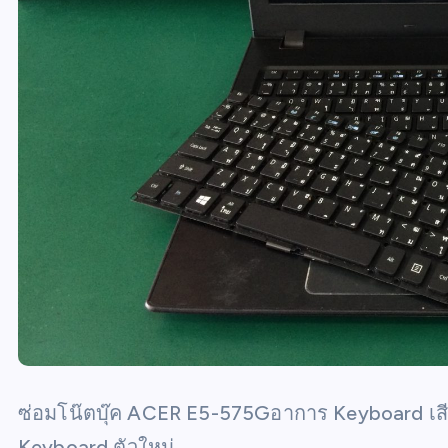
ซ่อมโน๊ตบุ๊ค ACER E5-575Gอาการ Keyboard เสีย
Keyboard ตัวใหม่