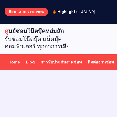
S
k
Highlights :
A
S
U
S
X
5
1
2
D
เ
ป
ล
FRI. AUG 7TH, 2026
i
p
ศูนย์ซ่อมโน๊ตบุ๊คหล่มสัก
t
รับซ่อมโน๊ตบุ๊ค แม็คบุ๊ค
o
คอมพิวเตอร์ ทุกอาการเสีย
c
o
n
Home
Blog
การรับประกันงานซ่อม
ติดต่องานซ่อม
t
e
n
t