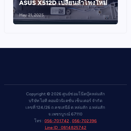
ASUS X512D เปลี่ยนลำโพงใหม่
May 21, 2025
Copyright © 2026 ศูนย์ซ่อมโน๊ตบุ๊คหล่มสัก
บริษัท ไอที คอมมิวนิเคชั่น เซ็นเตอร์ จำกัด
เลขที่ 124/26 ถ.คชเสนีย์ ต.หล่มสัก อ.หล่มสัก
จ.เพชรบูรณ์ 67110
โทร :
056-701742
,
056-702396
Line ID : 0814825742