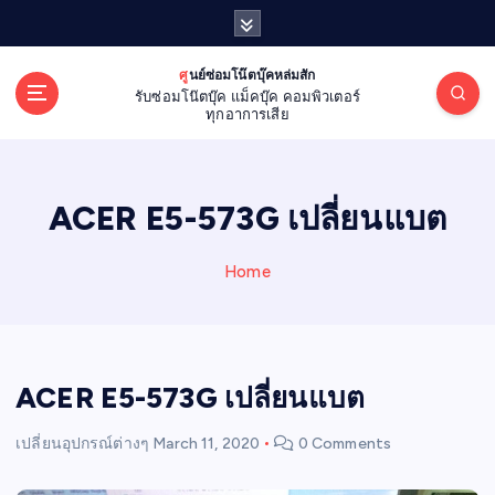
S
k
i
ศูนย์ซ่อมโน๊ตบุ๊คหล่มสัก
p
รับซ่อมโน๊ตบุ๊ค แม็คบุ๊ค คอมพิวเตอร์
t
ทุกอาการเสีย
o
c
o
ACER E5-573G เปลี่ยนแบต
n
t
e
Home
n
t
ACER E5-573G เปลี่ยนแบต
เปลี่ยนอุปกรณ์ต่างๆ
March 11, 2020
0 Comments