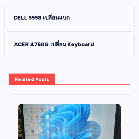
P
DELL 5558 เปลี่ยนแบต
o
s
ACER 4750G เปลี่ยน Keyboard
t
n
Related Posts
a
v
i
g