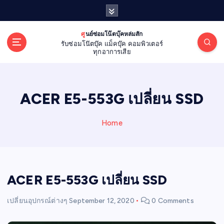
S
k
i
ศูนย์ซ่อมโน๊ตบุ๊คหล่มสัก
p
รับซ่อมโน๊ตบุ๊ค แม็คบุ๊ค คอมพิวเตอร์
t
ทุกอาการเสีย
o
c
o
ACER E5-553G เปลี่ยน SSD
n
t
e
Home
n
t
ACER E5-553G เปลี่ยน SSD
เปลี่ยนอุปกรณ์ต่างๆ
September 12, 2020
0 Comments