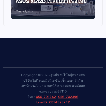
ASUS X512D เปลี่ยนลำโพงใหม่
May 21, 2025
Copyright © 2026 ศูนย์ซ่อมโน๊ตบุ๊คหล่มสัก
บริษัท ไอที คอมมิวนิเคชั่น เซ็นเตอร์ จำกัด
เลขที่ 124/26 ถ.คชเสนีย์ ต.หล่มสัก อ.หล่มสัก
จ.เพชรบูรณ์ 67110
โทร :
056-701742
,
056-702396
Line ID : 0814825742