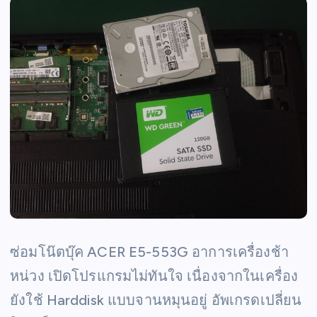
ซ่อมโน๊ตบุ๊ค ACER E5-553G อาการเครื่องช้า
หน่วง เปิดโปรแกรมไม่ทันใจ เนื่องจากในเครื่อง
ยังใช้ Harddisk แบบจานหมุนอยู่ อัพเกรดเปลี่ยน