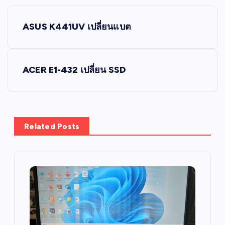
P
ASUS K441UV เปลี่ยนแบต
o
s
ACER E1-432 เปลี่ยน SSD
t
n
Related Posts
a
v
i
g