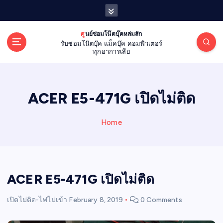
S
k
i
ศูนย์ซ่อมโน๊ตบุ๊คหล่มสัก
p
รับซ่อมโน๊ตบุ๊ค แม็คบุ๊ค คอมพิวเตอร์
t
ทุกอาการเสีย
o
c
o
ACER E5-471G เปิดไม่ติด
n
t
e
Home
n
t
ACER E5-471G เปิดไม่ติด
เปิดไม่ติด-ไฟไม่เข้า
February 8, 2019
0 Comments