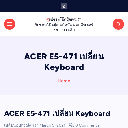
S
k
i
ศูนย์ซ่อมโน๊ตบุ๊คหล่มสัก
p
รับซ่อมโน๊ตบุ๊ค แม็คบุ๊ค คอมพิวเตอร์
t
ทุกอาการเสีย
o
c
o
ACER E5-471 เปลี่ยน
n
t
Keyboard
e
n
Home
t
ACER E5-471 เปลี่ยน Keyboard
เปลี่ยนอุปกรณ์ต่างๆ
March 9, 2021
0 Comments