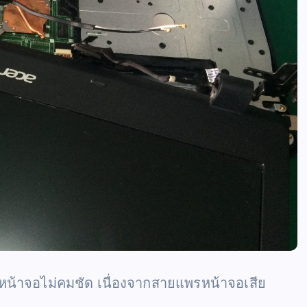
้าจอไม่คมชัด เนื่องจากสายแพรหน้าจอเสีย