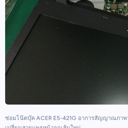
ซ่อมโน๊ตบุ๊ค ACER E5-421G อาการสัญญาณภาพหน
เปลี่ยนสายแพรหน้าจอเส้นใหม่