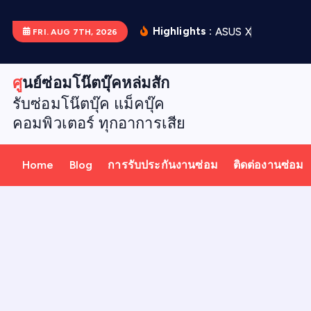
S
k
Highlights :
A
S
U
S
X
5
1
2
D
เ
ป
ล
ย
FRI. AUG 7TH, 2026
i
p
ศูนย์ซ่อมโน๊ตบุ๊คหล่มสัก
t
รับซ่อมโน๊ตบุ๊ค แม็คบุ๊ค
o
คอมพิวเตอร์ ทุกอาการเสีย
c
o
n
Home
Blog
การรับประกันงานซ่อม
ติดต่องานซ่อม
t
e
n
t