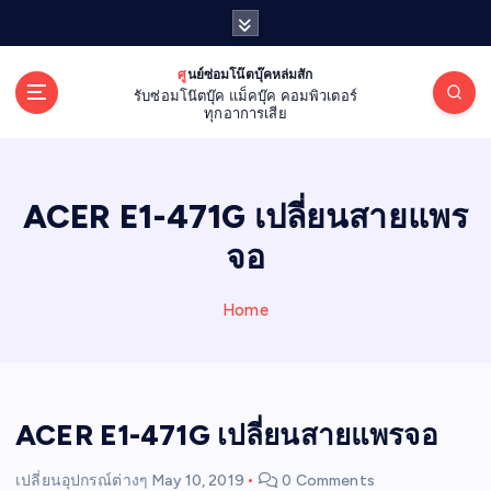
S
k
i
ศูนย์ซ่อมโน๊ตบุ๊คหล่มสัก
p
รับซ่อมโน๊ตบุ๊ค แม็คบุ๊ค คอมพิวเตอร์
t
ทุกอาการเสีย
o
c
o
ACER E1-471G เปลี่ยนสายแพร
n
t
จอ
e
n
Home
t
ACER E1-471G เปลี่ยนสายแพรจอ
เปลี่ยนอุปกรณ์ต่างๆ
May 10, 2019
0 Comments