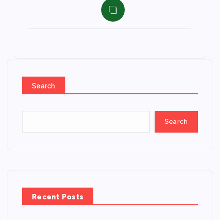
Search
Search
Recent Posts