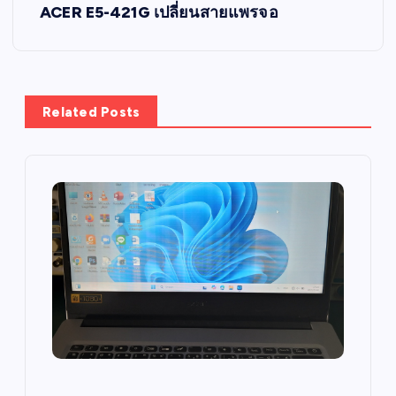
s
ACER E5-421G เปลี่ยนสายแพรจอ
t
n
Related Posts
a
v
i
g
a
t