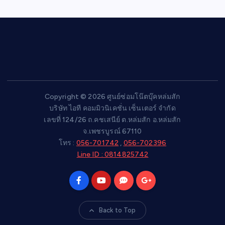
Copyright © 2026 ศูนย์ซ่อมโน๊ตบุ๊คหล่มสัก
บริษัท ไอที คอมมิวนิเคชั่น เซ็นเตอร์ จำกัด
เลขที่ 124/26 ถ.คชเสนีย์ ต.หล่มสัก อ.หล่มสัก
จ.เพชรบูรณ์ 67110
โทร :
056-701742
,
056-702396
Line ID : 0814825742
Back to Top