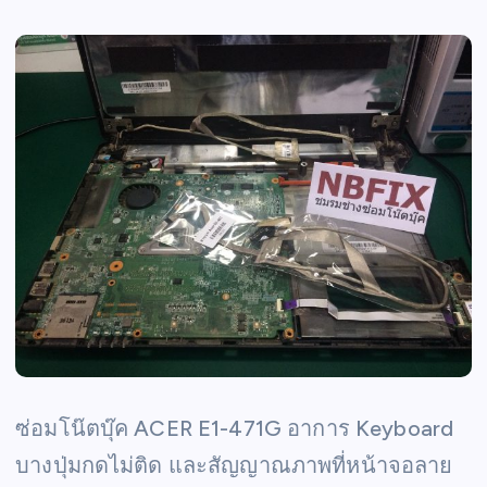
ซ่อมโน๊ตบุ๊ค ACER E1-471G อาการ Keyboard
บางปุ่มกดไม่ติด และสัญญาณภาพที่หน้าจอลาย