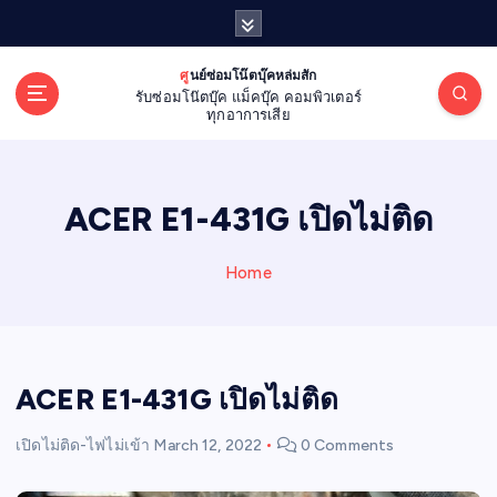
S
k
i
ศูนย์ซ่อมโน๊ตบุ๊คหล่มสัก
p
รับซ่อมโน๊ตบุ๊ค แม็คบุ๊ค คอมพิวเตอร์
t
ทุกอาการเสีย
o
c
o
ACER E1-431G เปิดไม่ติด
n
t
e
Home
n
t
ACER E1-431G เปิดไม่ติด
เปิดไม่ติด-ไฟไม่เข้า
March 12, 2022
0 Comments