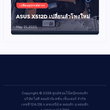
เปลี่ยนอุปกรณ์ต่างๆ
ASUS X512D เปลี่ยนลำโพงใหม่
May 21, 2025
Copyright © 2026 ศูนย์ซ่อมโน๊ตบุ๊คหล่มสัก
บริษัท ไอที คอมมิวนิเคชั่น เซ็นเตอร์ จำกัด
เลขที่ 124/26 ถ.คชเสนีย์ ต.หล่มสัก อ.หล่มสัก