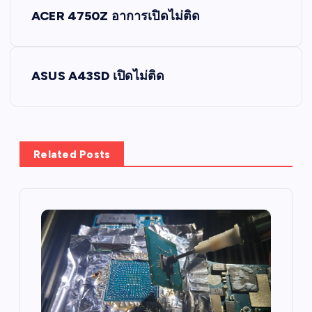
P
ACER 4750Z อาการเปิดไม่ติด
o
s
ASUS A43SD เปิดไม่ติด
t
n
Related Posts
a
v
i
g
a