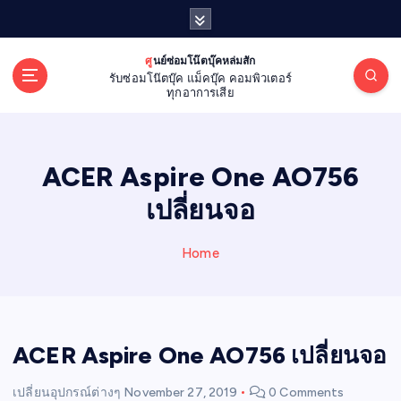
S
k
i
ศูนย์ซ่อมโน๊ตบุ๊คหล่มสัก
p
รับซ่อมโน๊ตบุ๊ค แม็คบุ๊ค คอมพิวเตอร์
t
ทุกอาการเสีย
o
c
o
ACER Aspire One AO756
n
t
เปลี่ยนจอ
e
n
Home
t
ACER Aspire One AO756 เปลี่ยนจอ
เปลี่ยนอุปกรณ์ต่างๆ
November 27, 2019
0 Comments