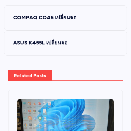
P
COMPAQ CQ45 เปลี่ยนจอ
o
s
ASUS K455L เปลี่ยนจอ
t
n
Related Posts
a
v
i
g