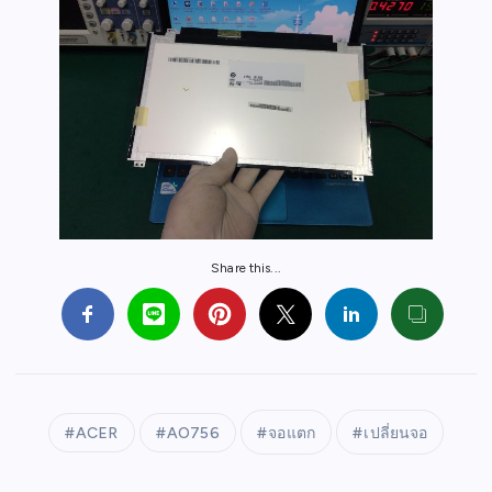
Share this...
ACER
AO756
จอแตก
เปลี่ยนจอ