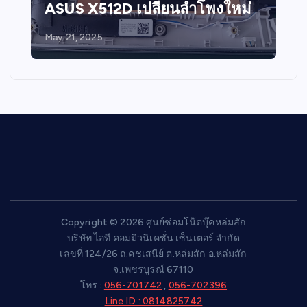
ASUS X512D เปลี่ยนลำโพงใหม่
May 21, 2025
Copyright © 2026 ศูนย์ซ่อมโน๊ตบุ๊คหล่มสัก
บริษัท ไอที คอมมิวนิเคชั่น เซ็นเตอร์ จำกัด
เลขที่ 124/26 ถ.คชเสนีย์ ต.หล่มสัก อ.หล่มสัก
จ.เพชรบูรณ์ 67110
โทร :
056-701742
,
056-702396
Line ID : 0814825742