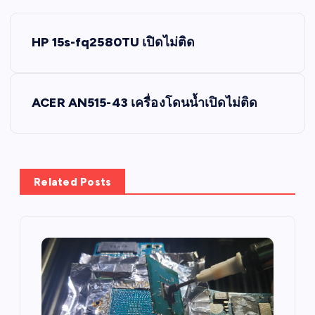
P
HP 15s-fq2580TU เปิดไม่ติด
o
s
ACER AN515-43 เครื่องโดนน้ำเปิดไม่ติด
t
n
Related Posts
a
v
i
g