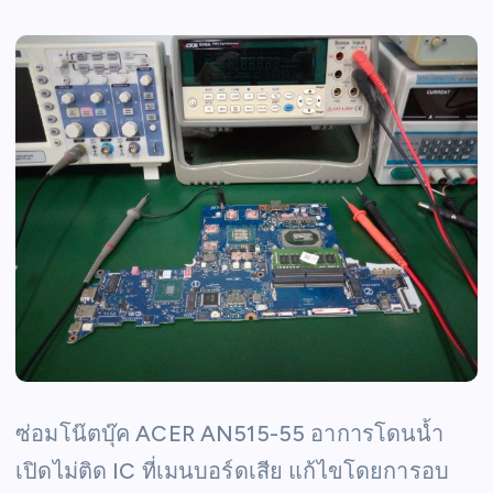
ซ่อมโน๊ตบุ๊ค ACER AN515-55 อาการโดนน้ำ
เปิดไม่ติด IC ที่เมนบอร์ดเสีย แก้ไขโดยการอบ