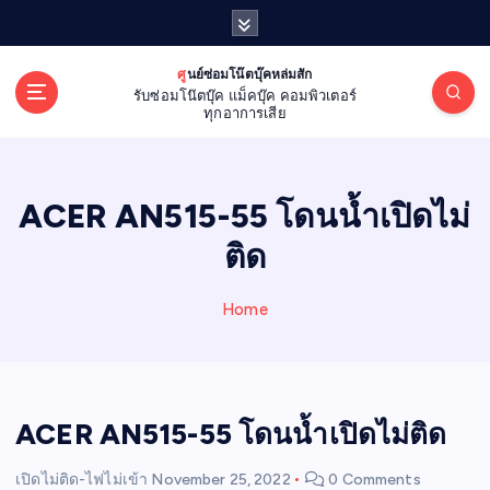
S
k
i
ศูนย์ซ่อมโน๊ตบุ๊คหล่มสัก
p
รับซ่อมโน๊ตบุ๊ค แม็คบุ๊ค คอมพิวเตอร์
t
ทุกอาการเสีย
o
c
o
ACER AN515-55 โดนน้ำเปิดไม่
n
t
ติด
e
n
Home
t
ACER AN515-55 โดนน้ำเปิดไม่ติด
เปิดไม่ติด-ไฟไม่เข้า
November 25, 2022
0 Comments