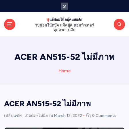
S
k
i
ศูนย์ซ่อมโน๊ตบุ๊คหล่มสัก
p
รับซ่อมโน๊ตบุ๊ค แม็คบุ๊ค คอมพิวเตอร์
t
ทุกอาการเสีย
o
c
o
ACER AN515-52 ไม่มีภาพ
n
t
e
Home
n
t
ACER AN515-52 ไม่มีภาพ
เปลี่ยนชิพ
,
เปิดติด-ไม่มีภาพ
March 12, 2022
0 Comments