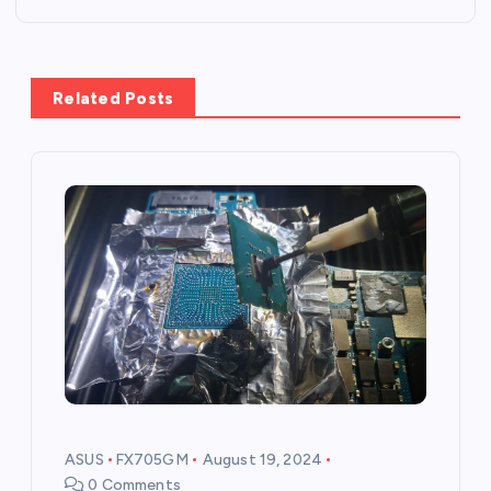
t
n
Related Posts
a
v
i
g
a
t
i
ASUS
FX705GM
August 19, 2024
0 Comments