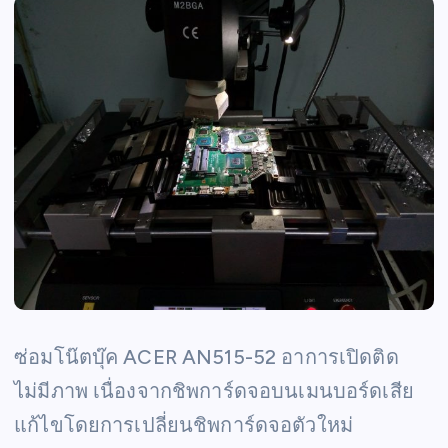
ซ่อมโน๊ตบุ๊ค ACER AN515-52 อาการเปิดติด
ไม่มีภาพ เนื่องจากชิพการ์ดจอบนเมนบอร์ดเสีย
แก้ไขโดยการเปลี่ยนชิพการ์ดจอตัวใหม่