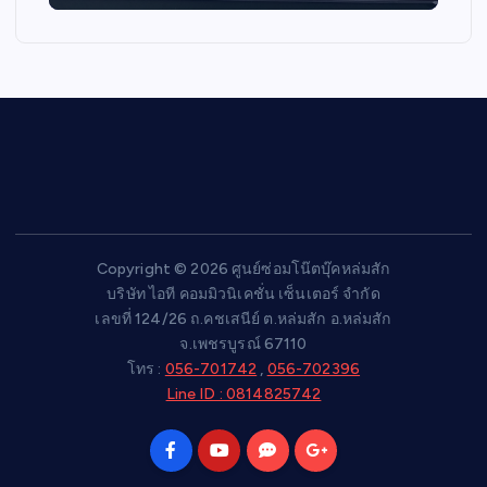
Copyright © 2026 ศูนย์ซ่อมโน๊ตบุ๊คหล่มสัก
บริษัท ไอที คอมมิวนิเคชั่น เซ็นเตอร์ จำกัด
เลขที่ 124/26 ถ.คชเสนีย์ ต.หล่มสัก อ.หล่มสัก
จ.เพชรบูรณ์ 67110
โทร :
056-701742
,
056-702396
Line ID : 0814825742