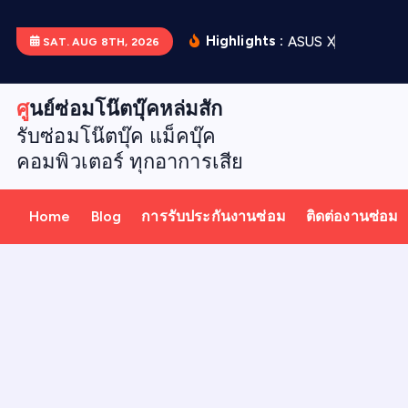
S
k
Highlights :
A
S
U
S
X
5
1
2
D
เ
ป
ล
ย
SAT. AUG 8TH, 2026
i
p
ศูนย์ซ่อมโน๊ตบุ๊คหล่มสัก
t
รับซ่อมโน๊ตบุ๊ค แม็คบุ๊ค
o
คอมพิวเตอร์ ทุกอาการเสีย
c
o
n
Home
Blog
การรับประกันงานซ่อม
ติดต่องานซ่อม
t
e
n
t