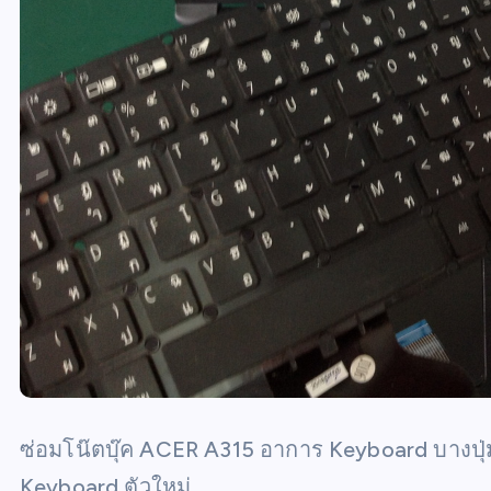
ซ่อมโน๊ตบุ๊ค ACER A315 อาการ Keyboard บางปุ่ม
Keyboard ตัวใหม่