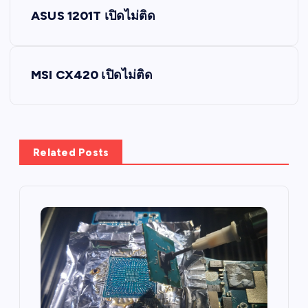
P
ASUS 1201T เปิดไม่ติด
o
s
MSI CX420 เปิดไม่ติด
t
n
Related Posts
a
v
i
g
a