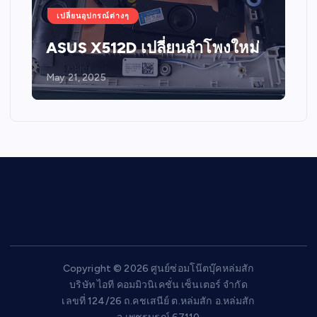
เปลี่ยนอุปกรณ์ต่างๆ
ASUS X512D เปลี่ยนลำโพงใหม่
May 21, 2025
Copyright © 2026 ศูนย์ซ่อมโน๊ตบุ๊คหล่มสัก
บริษัท ไอที คอมมิวนิเคชั่น เซ็นเตอร์ จำกัด
เลขที่ 124/26 ถ.คชเสนีย์ ต.หล่มสัก อ.หล่มสัก