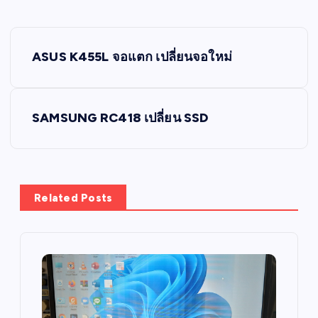
P
ASUS K455L จอแตก เปลี่ยนจอใหม่
o
s
SAMSUNG RC418 เปลี่ยน SSD
t
n
Related Posts
a
v
i