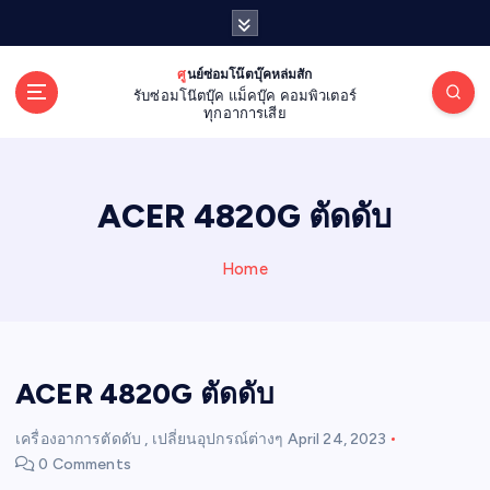
S
k
i
ศูนย์ซ่อมโน๊ตบุ๊คหล่มสัก
p
รับซ่อมโน๊ตบุ๊ค แม็คบุ๊ค คอมพิวเตอร์
t
ทุกอาการเสีย
o
c
o
ACER 4820G ตัดดับ
n
t
e
Home
n
t
ACER 4820G ตัดดับ
เครื่องอาการตัดดับ
,
เปลี่ยนอุปกรณ์ต่างๆ
April 24, 2023
0 Comments