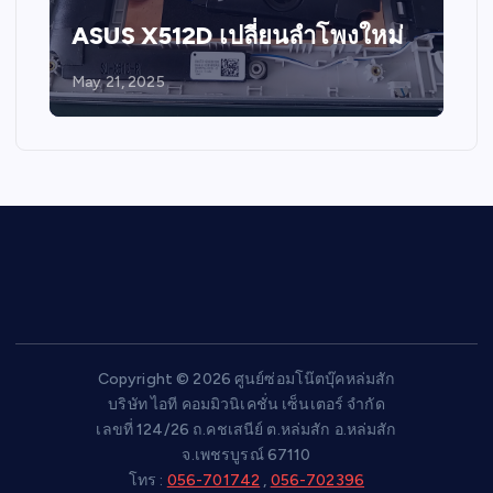
ASUS X512D เปลี่ยนลำโพงใหม่
May 21, 2025
Copyright © 2026 ศูนย์ซ่อมโน๊ตบุ๊คหล่มสัก
บริษัท ไอที คอมมิวนิเคชั่น เซ็นเตอร์ จำกัด
เลขที่ 124/26 ถ.คชเสนีย์ ต.หล่มสัก อ.หล่มสัก
จ.เพชรบูรณ์ 67110
โทร :
056-701742
,
056-702396