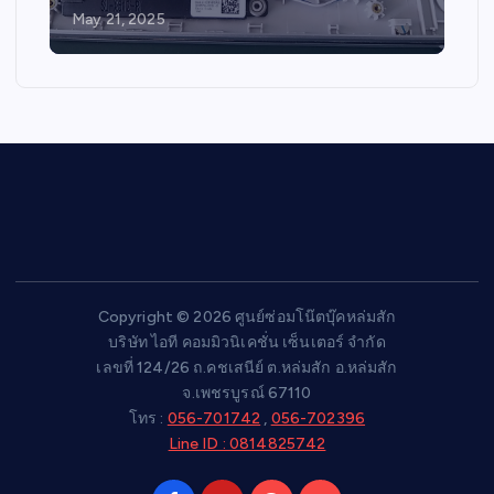
May 21, 2025
Copyright © 2026 ศูนย์ซ่อมโน๊ตบุ๊คหล่มสัก
บริษัท ไอที คอมมิวนิเคชั่น เซ็นเตอร์ จำกัด
เลขที่ 124/26 ถ.คชเสนีย์ ต.หล่มสัก อ.หล่มสัก
จ.เพชรบูรณ์ 67110
โทร :
056-701742
,
056-702396
Line ID : 0814825742