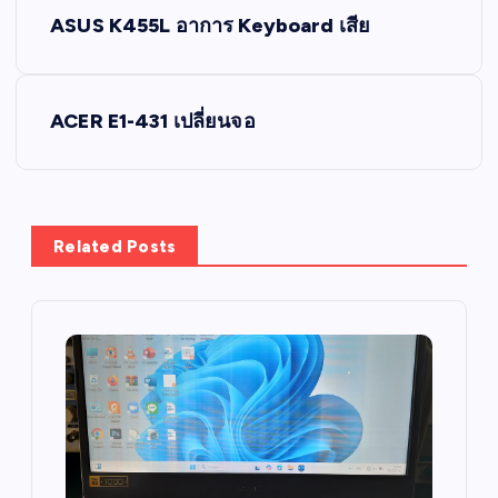
P
ASUS K455L อาการ Keyboard เสีย
o
s
ACER E1-431 เปลี่ยนจอ
t
n
Related Posts
a
v
i
g
a