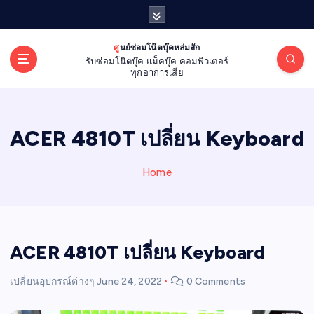
S
k
i
ศูนย์ซ่อมโน๊ตบุ๊คหล่มสัก
p
รับซ่อมโน๊ตบุ๊ค แม็คบุ๊ค คอมพิวเตอร์
t
ทุกอาการเสีย
o
c
o
ACER 4810T เปลี่ยน Keyboard
n
t
e
Home
n
t
ACER 4810T เปลี่ยน Keyboard
เปลี่ยนอุปกรณ์ต่างๆ
June 24, 2022
0 Comments