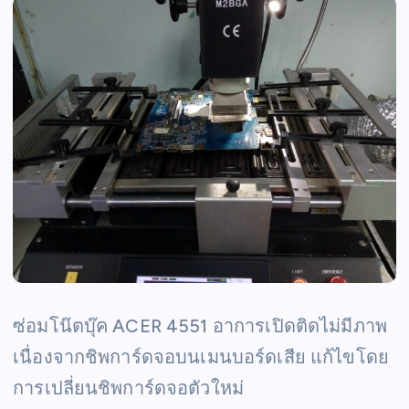
ซ่อมโน๊ตบุ๊ค ACER 4551 อาการเปิดติดไม่มีภาพ
เนื่องจากชิพการ์ดจอบนเมนบอร์ดเสีย แก้ไขโดย
การเปลี่ยนชิพการ์ดจอตัวใหม่