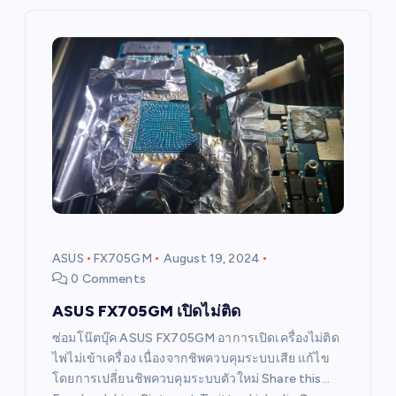
v
i
g
a
t
i
ASUS
FX705GM
August 19, 2024
0 Comments
o
ASUS FX705GM เปิดไม่ติด
n
ซ่อมโน๊ตบุ๊ค ASUS FX705GM อาการเปิดเครื่องไม่ติด
ไฟไม่เข้าเครื่อง เนื่องจากชิพควบคุมระบบเสีย แก้ไข
โดยการเปลี่ยนชิพควบคุมระบบตัวใหม่ Share this…