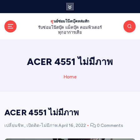
S
k
i
ศูนย์ซ่อมโน๊ตบุ๊คหล่มสัก
p
รับซ่อมโน๊ตบุ๊ค แม็คบุ๊ค คอมพิวเตอร์
t
ทุกอาการเสีย
o
c
o
ACER 4551 ไม่มีภาพ
n
t
e
Home
n
t
ACER 4551 ไม่มีภาพ
เปลี่ยนชิพ
,
เปิดติด-ไม่มีภาพ
April 16, 2022
0 Comments