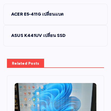
P
ACER E5-411G เปลี่ยนแบต
o
s
ASUS K441UV เปลี่ยน SSD
t
n
Related Posts
a
v
i
g