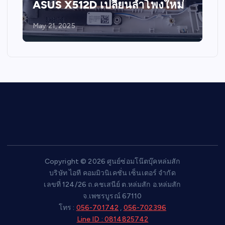
ASUS X512D เปลี่ยนลำโพงใหม่
May 21, 2025
Copyright © 2026 ศูนย์ซ่อมโน๊ตบุ๊คหล่มสัก
บริษัท ไอที คอมมิวนิเคชั่น เซ็นเตอร์ จำกัด
เลขที่ 124/26 ถ.คชเสนีย์ ต.หล่มสัก อ.หล่มสัก
จ.เพชรบูรณ์ 67110
โทร :
056-701742
,
056-702396
Line ID : 0814825742