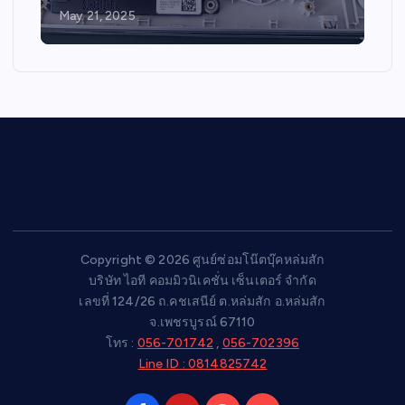
May 21, 2025
Copyright © 2026 ศูนย์ซ่อมโน๊ตบุ๊คหล่มสัก
บริษัท ไอที คอมมิวนิเคชั่น เซ็นเตอร์ จำกัด
เลขที่ 124/26 ถ.คชเสนีย์ ต.หล่มสัก อ.หล่มสัก
จ.เพชรบูรณ์ 67110
โทร :
056-701742
,
056-702396
Line ID : 0814825742