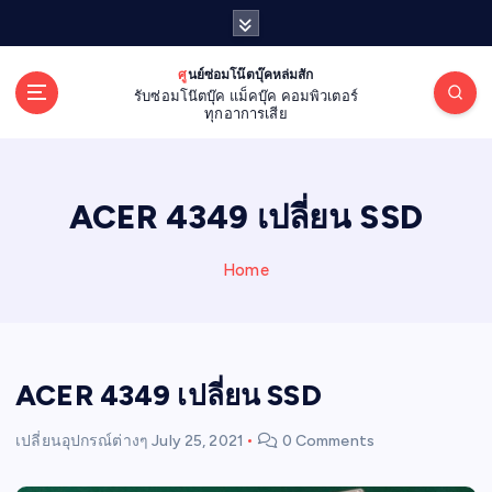
S
k
i
ศูนย์ซ่อมโน๊ตบุ๊คหล่มสัก
p
รับซ่อมโน๊ตบุ๊ค แม็คบุ๊ค คอมพิวเตอร์
t
ทุกอาการเสีย
o
c
o
ACER 4349 เปลี่ยน SSD
n
t
e
Home
n
t
ACER 4349 เปลี่ยน SSD
เปลี่ยนอุปกรณ์ต่างๆ
July 25, 2021
0 Comments