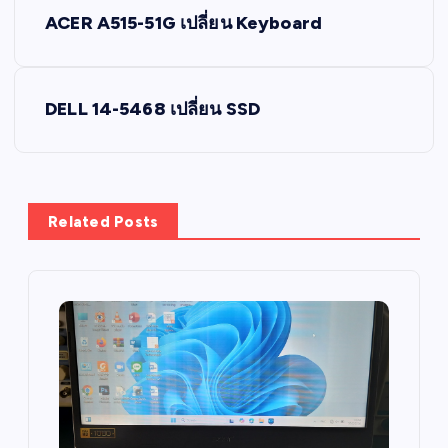
P
ACER A515-51G เปลี่ยน Keyboard
o
s
DELL 14-5468 เปลี่ยน SSD
t
n
Related Posts
a
v
i
g
a