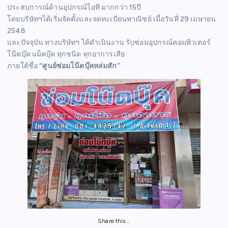
ประสบการณ์ด้านอุปกรณ์ไอที มากกว่า 15ปี
โดยบริษัทฯได้เริ่มจัดตั้งและจดทะเบียนพาณิชย์ เมื่อวันที่ 29 เมษายน
2548
และปัจจุบัน ทางบริษัทฯ ได้ดำเนินงาน รับซ่อมอุปกรณ์คอมพิวเตอร์
โน๊ตบุ๊ค แม็คบุ๊ค ทุกชนิด ทุกอาการเสีย
ภายใต้ชื่อ
“ศูนย์ซ่อมโน๊ตบุ๊คหล่มสัก”
Share this...