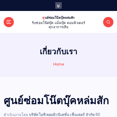
S
k
i
ศูนย์ซ่อมโน๊ตบุ๊คหล่มสัก
p
รับซ่อมโน๊ตบุ๊ค แม็คบุ๊ค คอมพิวเตอร์
t
ทุกอาการเสีย
o
c
o
เกี่ยวกับเรา
n
t
e
Home
n
t
ศูนย์ซ่อมโน๊ตบุ๊คหล่มสัก
ดำเนินงานโดย
บริษัท ไอที คอมมิวนิเคชั่น เซ็นเตอร์ จำกัด
ที่มี